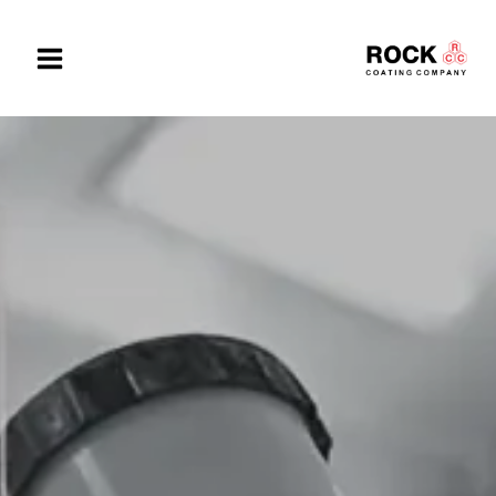
Ski
t
conten